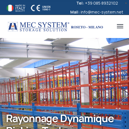
Tel:
+39 085 8932102
Mail:
info@mec-system.net
Rayonnage Dynamique