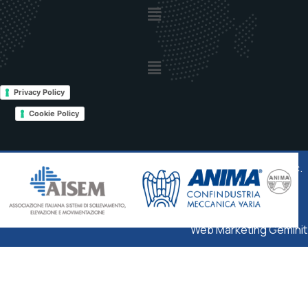
Privacy Policy
Cookie Policy
© 2025
MEC SYSTEM Srl
– PIVA IT 01546400670 – Cap. Soc.
Euro 1.560.000 i.v. –
Privacy & Cookie
Web Marketing Geminit