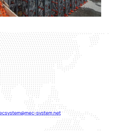
ecsystem@mec-system.net