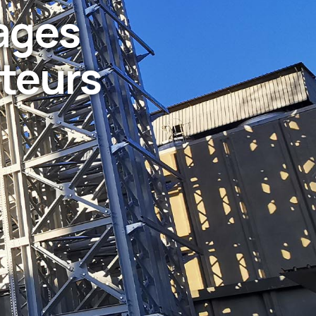
ages
teurs