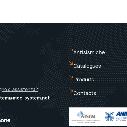
Antisismiche
Catalogues
Produits
gno di assistenza?
Contacts
tem@mec-system.net
hone