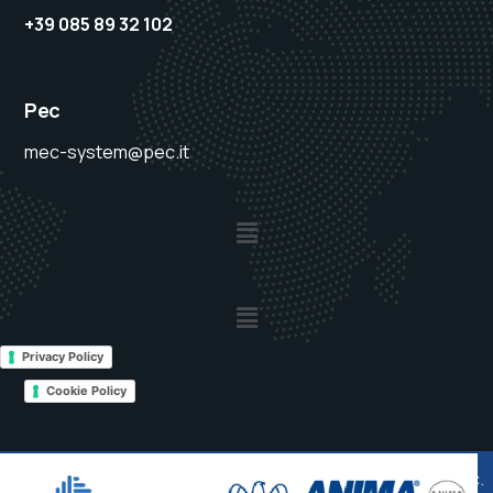
+39 085 89 32 102
Pec
mec-system@pec.it
Privacy Policy
Cookie Policy
© 2025
MEC SYSTEM Srl
– PIVA IT 01546400670 – Cap. Soc.