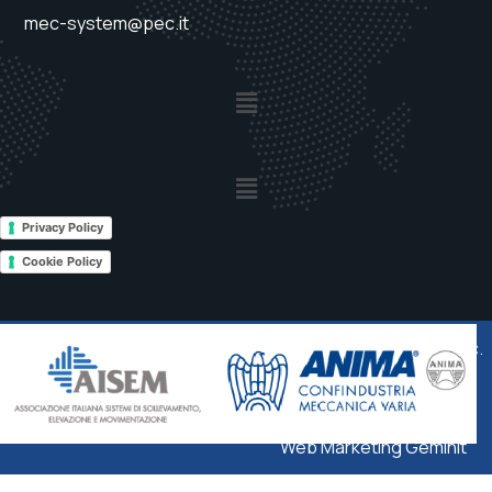
mec-system@pec.it
Privacy Policy
Cookie Policy
© 2025
MEC SYSTEM Srl
– PIVA IT 01546400670 – Cap. Soc.
Euro 1.560.000 i.v. –
Privacy & Cookie
Web Marketing Geminit