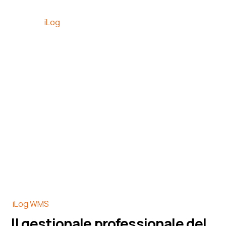
iLog
La logistica
Intelligente
I nostri imbattibili prodotti insieme
ad uno dei migliori software al
mondo per il tuo magazzino!
iLog WMS
Il gestionale professionale del