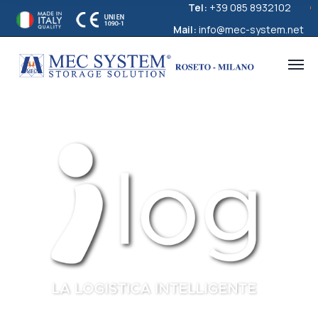
Tel:
+39 085 8932102
Mail:
info@mec-system.net