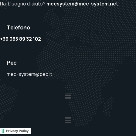
Hai bisogno di aiuto?
mecsystem@mec-system.net
Telefono
+39 085 89 32 102
Pec
mec-system@pec.it
Privacy Policy