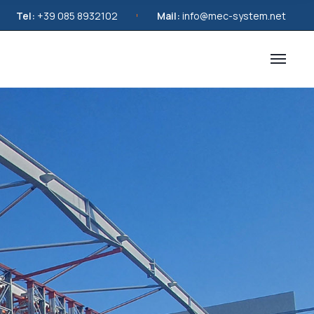
Tel:
+39 085 8932102
Mail:
info@mec-system.net