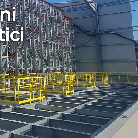
ni
ici